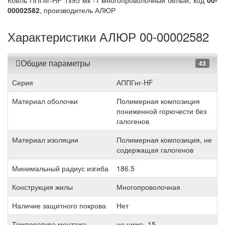
Кбель ППГнг-HF 1х95 мк -1 многопроволочный белый, код
00-
00002582
, производитель АЛЮР
Характеристики АЛЮР 00-00002582
Общие параметры
43
Серия
АППГнг-HF
Материал оболочки
Полимерная композиция
пониженной горючести без
галогенов
Материал изоляции
Полимерная композиция, не
содержащая галогенов
Минимальный радиус изгиба
186.5
Конструкция жилы
Многопроволочная
Наличие защитного покрова
Нет
Температура монтажа
не ниже -15