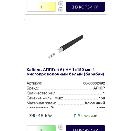
В КОРЗИНУ
Кабель АППГнг(А)-HF 1х150 мк -1
многопроволочный белый (барабан)
Артикул:
00-00002492
Бренд:
АЛЮР
Количество жил:
1
Сечение жилы, мм2:
150
Материал жилы:
Алюминий
Нап­ря­же­ние, В:
1000
390.46
₽/м
В наличии
В КОРЗИНУ