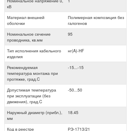
Номинальное напряжение u,
1
кВ
Материал внешней
Полимерная композиция без
оболочки
галогенов
Номинальное сечение
95
проводника, кв.мм
Тип исполнения кабельного
нг(A)-HF
изделия
Рекомендуемая
-15...-15
температура монтажа при
протяжке, град.C
Допустимая температура
-50...50
при эксплуатации (без
движения), град.C
Наружный диаметр (прибл.),
18.45
мм
Код в реестре
РЭ-1713/21