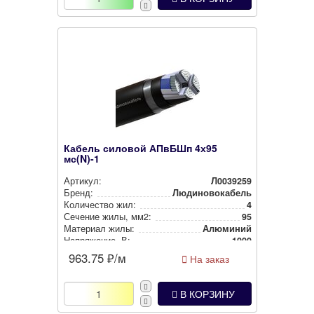
Кабель силовой АПвБШп 4х95
мс(N)-1
Артикул:
Л0039259
Бренд:
Людиновокабель
Количество жил:
4
Сечение жилы, мм2:
95
Материал жилы:
Алюминий
Нап­ря­же­ние, В:
1000
963.75
₽/м
На заказ
В КОРЗИНУ