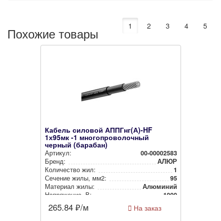
1
2
3
4
5
Похожие товары
Кабель силовой АППГнг(А)-HF
1х95мк -1 многопроволочный
черный (барабан)
Артикул:
00-00002583
Бренд:
АЛЮР
Количество жил:
1
Сечение жилы, мм2:
95
Материал жилы:
Алюминий
Нап­ря­же­ние, В:
1000
265.84
₽/м
На заказ