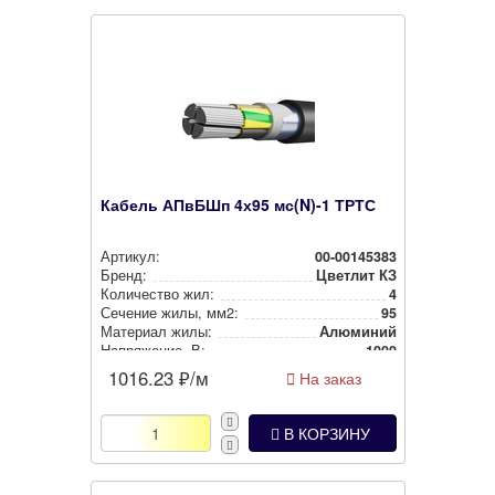
Кабель АПвБШп 4х95 мс(N)-1 ТРТС
Артикул:
00-00145383
Бренд:
Цветлит КЗ
Количество жил:
4
Сечение жилы, мм2:
95
Материал жилы:
Алюминий
Нап­ря­же­ние, В:
1000
1016.23
₽/м
На заказ
В КОРЗИНУ