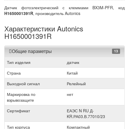
Датчик фотоэлектрический с клеммами BX3M-PFR, код
H1650001391R
, производитель Autonics
Характеристики Autonics
H1650001391R
Общие параметры
13
Тип изделия
датчик
Страна
Китай
Выходной сигнал
Релейный
Маркировка по
нет
взрывозащите
Сертификат
ЕАЭС N RU Д-
KR.РА03.В.77010/23
Тип корпуса
Компактный