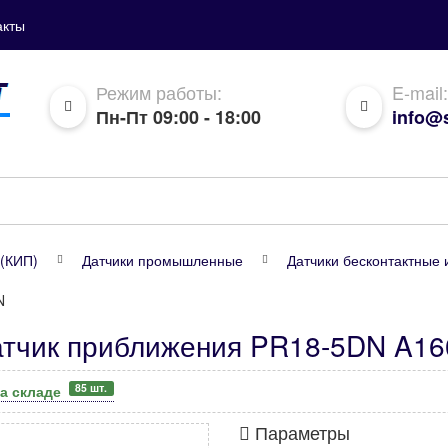
акты
Режим работы:
E-mail:
Пн-Пт 09:00 - 18:00
info@s
(КИП)
Датчики промышленные
Датчики бесконтактные 
N
атчик приближения PR18-5DN A16
85 шт.
а складе
Параметры