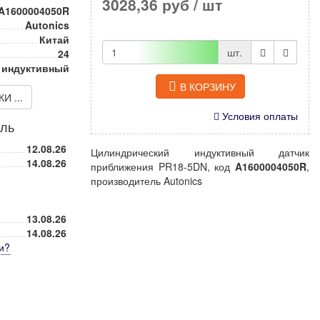
3028,36 руб
/ шт
A1600004050R
Autonics
Китай
шт.
24
 индуктивный
В КОРЗИНУ
 ...
Условия оплаты
иль
12.08.26
Цилиндрический индуктивный датчик
14.08.26
приближения PR18-5DN, код
A1600004050R
,
производитель Autonics
13.08.26
14.08.26
и
?