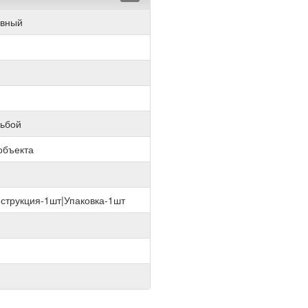
ивный
зьбой
объекта
нструкция-1шт|Упаковка-1шт