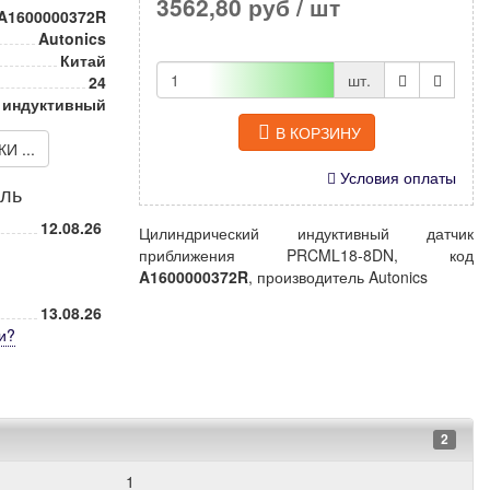
3562,80 руб
/ шт
A1600000372R
Autonics
Китай
шт.
24
 индуктивный
В КОРЗИНУ
 ...
Условия оплаты
иль
12.08.26
Цилиндрический индуктивный датчик
приближения PRCML18-8DN, код
A1600000372R
, производитель Autonics
13.08.26
и
?
2
1