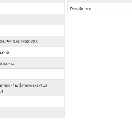
Резьба, мм
R.РА03.В.76535/23
зьбой
объекта
атчик -1шт|Упаковка-1шт|
шт