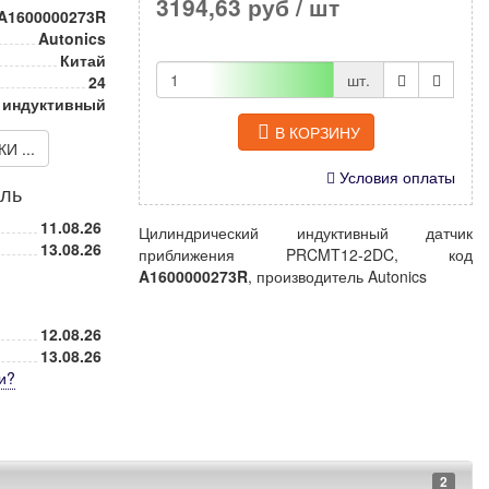
3194,63 руб
/ шт
A1600000273R
Autonics
Китай
шт.
24
 индуктивный
В КОРЗИНУ
 ...
Условия оплаты
иль
11.08.26
Цилиндрический индуктивный датчик
13.08.26
приближения PRCMT12-2DC, код
A1600000273R
, производитель Autonics
12.08.26
13.08.26
и
?
2