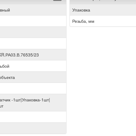
ивный
Упаковка
Резьба, мм
R.РА03.В.76535/23
зьбой
объекта
атчик -1шт|Упаковка-1шт|
шт