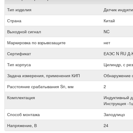
Тип изделия
Датчик индукт
Страна
Китай
Выходной сигнал
NC
Маркировка по взрывозащите
нет
Сертификат
ЕАЭС N RU Д-K
Тип корпуса
Цилиндр, с ре
Задача измерения, применения КИП
Обнаружение 
Расстояние срабатывания Sn, мм
2
Комплектация
Индуктивный д
Инструкция -1
Способ монтажа
Заподлицо
Напряжение, В
24