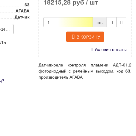
18215,28 руб
/ шт
63
АГАВА
Датчик
шт.
 ...
В КОРЗИНУ
иль
Условия оплаты
Датчик-реле контроля пламени АДП-01.2
фотодиодный с релейным выходом, код
63
,
производитель АГАВА
и
?