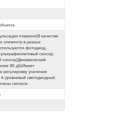
объекта
пульсации пламени|В качестве
го элемента в разных
спользуются фотодиод,
 ультрафиолетовый сенсор,
й сенсор|Динамический
енее 90 дБ|Имеет
ю регулировку усиления
 4-уровневый светодиодный
ичины сигнала
й