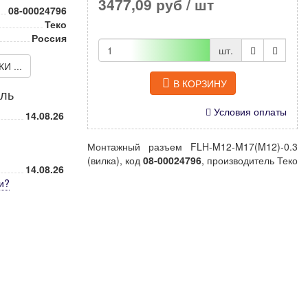
3477,09 руб
/ шт
08-00024796
Теко
Россия
шт.
 ...
В КОРЗИНУ
иль
Условия оплаты
14.08.26
Монтажный разъем FLH-M12-M17(M12)-0.3
(вилка), код
08-00024796
, производитель Теко
14.08.26
и
?