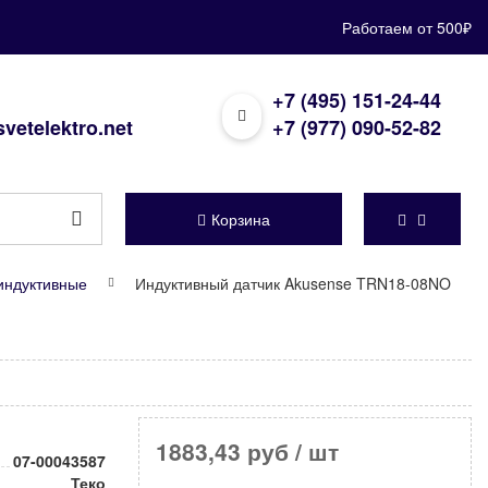
Работаем от 500₽
+7 (495) 151-24-44
vetelektro.net
+7 (977) 090-52-82
Корзина
индуктивные
Индуктивный датчик Akusense TRN18-08NO
1883,43 руб
/ шт
07-00043587
Теко