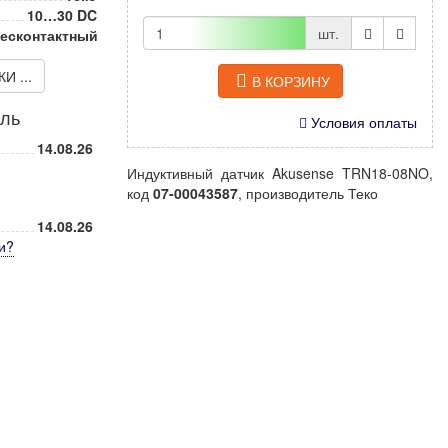
10…30 DC
шт.
есконтактный
 ...
В КОРЗИНУ
иль
Условия оплаты
14.08.26
Индуктивный датчик Akusense TRN18-08NO,
код
07-00043587
, производитель Теко
14.08.26
и
?