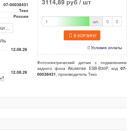
3114,89 руб
/ шт
07-00038431
Теко
Россия
шт.
 ...
В КОРЗИНУ
иль
Условия оплаты
12.08.26
Фотоэлектрический датчик с подавлением
заднего фона Akusense ESB-B30P, код
07-
12.08.26
00038431
, производитель Теко
и
?