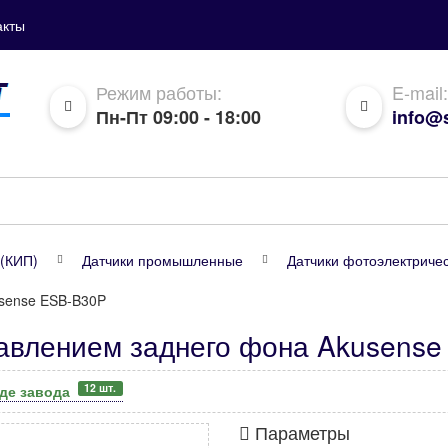
акты
Режим работы:
E-mail:
Пн-Пт 09:00 - 18:00
info@s
(КИП)
Датчики промышленные
Датчики фотоэлектрич
usense ESB-B30P
давлением заднего фона Akusens
12 шт.
аде завода
Параметры