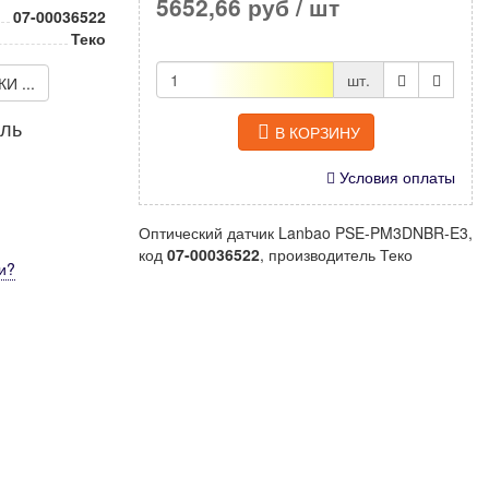
5652,66 руб
/ шт
07-00036522
Теко
шт.
 ...
иль
В КОРЗИНУ
Условия оплаты
Оптический датчик Lanbao PSE-PM3DNBR-E3,
код
07-00036522
, производитель Теко
и
?