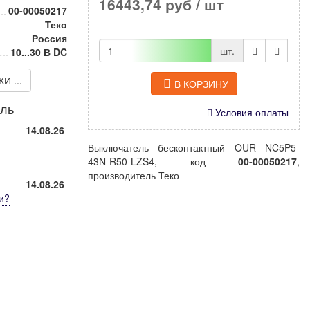
16443,74 руб
/ шт
00-00050217
Теко
Россия
шт.
10...30 В DC
 ...
В КОРЗИНУ
иль
Условия оплаты
14.08.26
Выключатель бесконтактный OUR NC5P5-
43N-R50-LZS4, код
00-00050217
,
производитель Теко
14.08.26
и
?