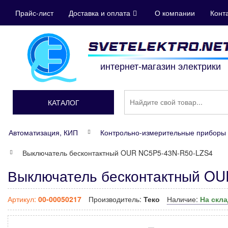
Прайс-лист
Доставка и оплата
О компании
Конт
интернет-магазин электрики
КАТАЛОГ
Автоматизация, КИП
Контрольно-измерительные приборы 
Выключатель бесконтактный OUR NC5P5-43N-R50-LZS4
Выключатель бесконтактный OU
Артикул:
00-00050217
Производитель:
Теко
Наличие:
На скл