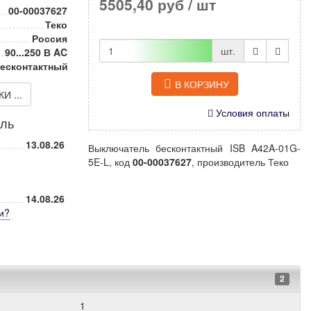
5505,40 руб
/ шт
00-00037627
Теко
Россия
шт.
90...250 В AC
есконтактный
В КОРЗИНУ
 ...
Условия оплаты
иль
13.08.26
Выключатель бесконтактный ISB A42A-01G-
5E-L, код
00-00037627
, производитель Теко
14.08.26
и
?
2
1