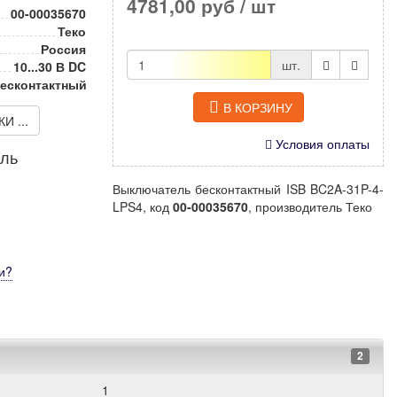
4781,00 руб
/ шт
00-00035670
Теко
Россия
шт.
10...30 В DC
есконтактный
В КОРЗИНУ
 ...
Условия оплаты
иль
Выключатель бесконтактный ISB BC2A-31P-4-
LPS4, код
00-00035670
, производитель Теко
и
?
2
1