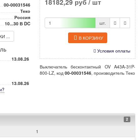
18182,29 руб
/ шт
00-00031546
Теко
Россия
шт.
10...30 В DC
 ...
В КОРЗИНУ
иль
Условия оплаты
13.08.26
Выключатель бесконтактный OV A43A-31P-
800-LZ, код
00-00031546
, производитель Теко
13.08.26
и
?
2
1