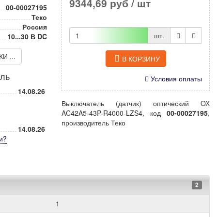
9344,69 руб
/ шт
00-00027195
Теко
Россия
шт.
10...30 В DC
 ...
В КОРЗИНУ
иль
Условия оплаты
14.08.26
Выключатель (датчик) оптический OX
AC42A5-43P-R4000-LZS4, код
00-00027195
,
производитель Теко
14.08.26
и
?
2
1