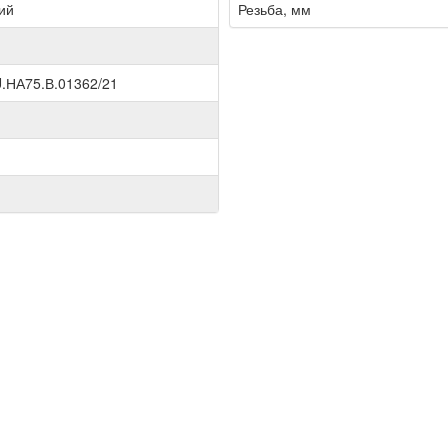
ий
Резьба, мм
.НА75.В.01362/21