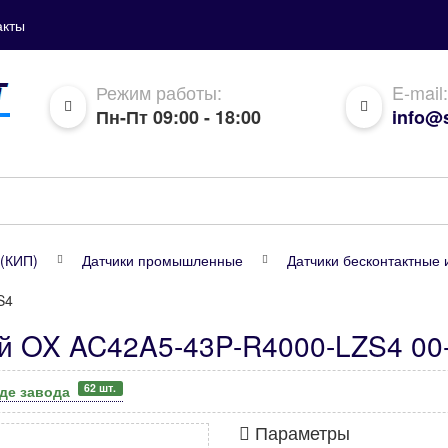
акты
Режим работы:
E-mail:
Пн-Пт 09:00 - 18:00
info@s
(КИП)
Датчики промышленные
Датчики бесконтактные 
S4
ий OX AC42A5-43P-R4000-LZS4 00
62 шт.
аде завода
Параметры