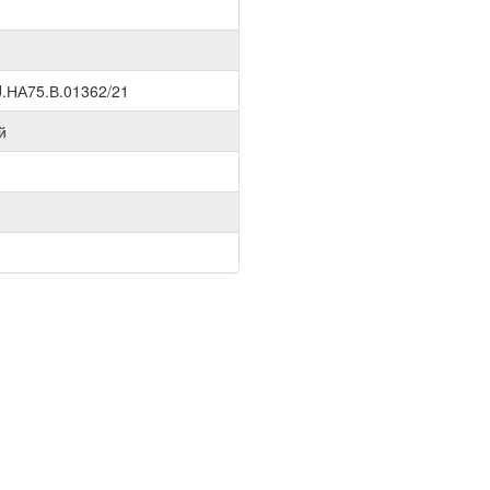
.НА75.В.01362/21
й