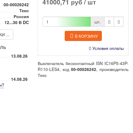
41000,71 руб
/ шт
00-00026242
Теко
Россия
шт.
12...30 В DC
 ...
В КОРЗИНУ
иль
Условия оплаты
13.08.26
Выключатель бесконтактный ISN IC16P5-43P-
R110-LES4, код
00-00026242
, производитель
Теко
14.08.26
и
?