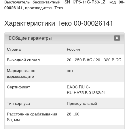
Выключатель бесконтактный ISN I7P5-11G-R50-LZ, код
00-
00026141
, производитель Теко
Характеристики Теко 00-00026141
Общие параметры
8
Страна
Россия
Выходной сигнал
20...250 В AC / 20...320 В DC
Маркировка по
нет
взрывозащите
Сертификат
ЕАЭС RU С-
RU.НА75.В.01362/21
Тип корпуса
Прямоугольный
Расстояние срабатывания
28...60
Sn, мм