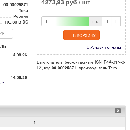
4273,93 руб
/ шт
00-00025871
Теко
Россия
шт.
10...30 В DC
 ...
В КОРЗИНУ
иль
Условия оплаты
14.08.26
Выключатель бесконтактный ISN F4A-31N-8-
LZ, код
00-00025871
, производитель Теко
14.08.26
и
?
2
1