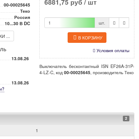
6881,75 руб
/ шт
00-00025645
Теко
Россия
шт.
10...30 В DC
 ...
В КОРЗИНУ
иль
Условия оплаты
13.08.26
Выключатель бесконтактный ISN EF26A-31P-
4-LZ-C, код
00-00025645
, производитель Теко
13.08.26
и
?
2
1