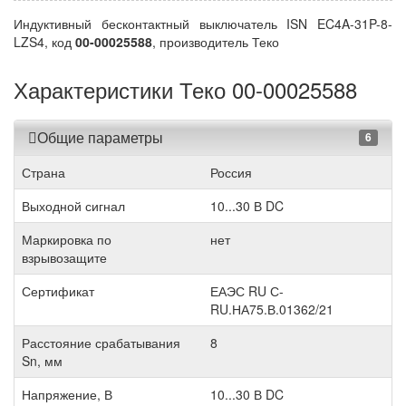
Индуктивный бесконтактный выключатель ISN EC4A-31P-8-
LZS4, код
00-00025588
, производитель Теко
Характеристики Теко 00-00025588
Общие параметры
6
Страна
Россия
Выходной сигнал
10...30 В DC
Маркировка по
нет
взрывозащите
Сертификат
ЕАЭС RU С-
RU.НА75.В.01362/21
Расстояние срабатывания
8
Sn, мм
Напряжение, В
10...30 В DC