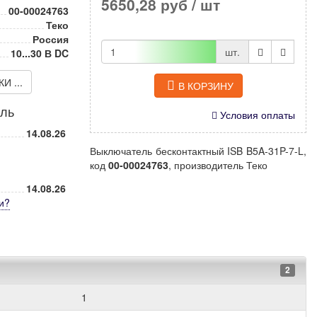
5650,28 руб
/ шт
00-00024763
Теко
Россия
шт.
10...30 В DC
 ...
В КОРЗИНУ
иль
Условия оплаты
14.08.26
Выключатель бесконтактный ISB B5A-31P-7-L,
код
00-00024763
, производитель Теко
14.08.26
и
?
2
1