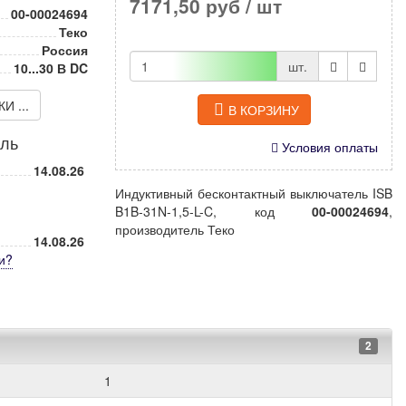
7171,50 руб
/ шт
00-00024694
Теко
Россия
шт.
10...30 В DC
 ...
В КОРЗИНУ
иль
Условия оплаты
14.08.26
Индуктивный бесконтактный выключатель ISB
B1B-31N-1,5-L-C, код
00-00024694
,
производитель Теко
14.08.26
и
?
2
1