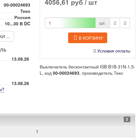
4056,61 руб
/ шт
00-00024693
Теко
Россия
шт.
10...30 В DC
 ...
В КОРЗИНУ
иль
Условия оплаты
13.08.26
Выключатель бесконтактный ISB B1B-31N-1,5-
L, код
00-00024693
, производитель Теко
13.08.26
и
?
2
1