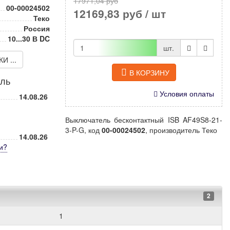
17971,04 руб
00-00024502
12169,83 руб
/ шт
Теко
Россия
10...30 В DC
шт.
 ...
В КОРЗИНУ
иль
Условия оплаты
14.08.26
Выключатель бесконтактный ISB AF49S8-21-
3-P-G, код
00-00024502
, производитель Теко
14.08.26
и
?
2
1