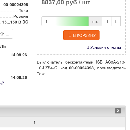
8837,60 руб
/ шт
00-00024398
Теко
Россия
шт.
15...150 В DC
 ...
В КОРЗИНУ
иль
Условия оплаты
14.08.26
Выключатель бесконтактный ISB AC8A-213-
10-LZS4-C, код
00-00024398
, производитель
Теко
14.08.26
и
?
2
1