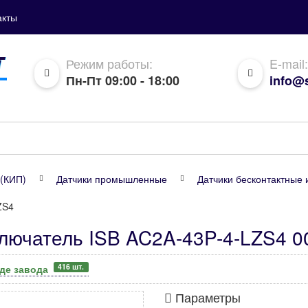
акты
Режим работы:
E-mail:
Пн-Пт 09:00 - 18:00
info@s
(КИП)
Датчики промышленные
Датчики бесконтактные 
ZS4
лючатель ISB AC2A-43P-4-LZS4 0
416 шт.
аде завода
Параметры