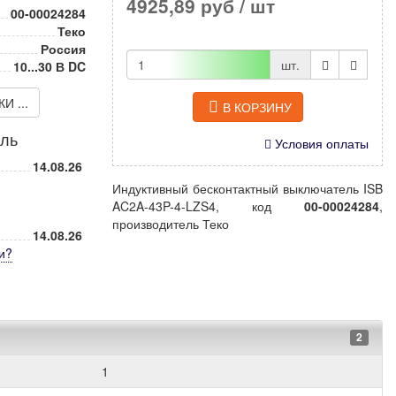
4925,89 руб
/ шт
00-00024284
Теко
Россия
шт.
10...30 В DC
 ...
В КОРЗИНУ
иль
Условия оплаты
14.08.26
Индуктивный бесконтактный выключатель ISB
AC2A-43P-4-LZS4, код
00-00024284
,
производитель Теко
14.08.26
и
?
2
1