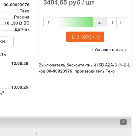
3404,65 руб
/ шт
00-00023976
Теко
Россия
шт.
10...30 В DC
Датчик
В КОРЗИНУ
 ...
Условия оплаты
иль
13.08.26
Выключатель бесконтактный ISB A2A-31N-2-L,
код
00-00023976
, производитель Теко
13.08.26
и
?
2
1